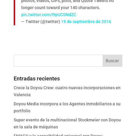
photos, videos, GIFs, polls, and Quote Tweets no
longer count toward your 140 characters.
pic.twitter.com/I9pUC0NdZC
— Twitter (@twitter)
19 de septiembre de 2016
Entradas recientes
Crece la Doyou Crew: cuatro nuevas incorporaciones en
Valencia
Doyou Media incorpora a los Agentes Inmobiliarios a su
portfolio
Super evento de la multinacional Stockmeier con Doyou
en la sala de máquinas
EMAC® y la accesibilidad universal con Doyou