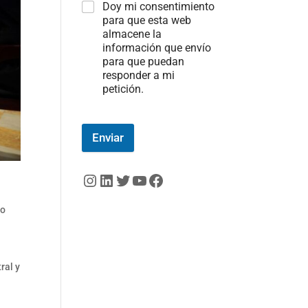
Doy mi consentimiento
para que esta web
almacene la
información que envío
para que puedan
responder a mi
petición.
Enviar
Instagram
LinkedIn
Twitter
YouTube
Facebook
 o
ral y