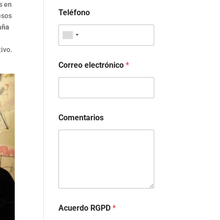
s en
Teléfono
esos
aña
ivo.
Correo electrónico
*
Comentarios
Acuerdo RGPD
*