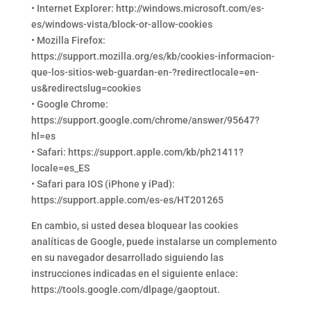
• Internet Explorer: http://windows.microsoft.com/es-
es/windows-vista/block-or-allow-cookies
• Mozilla Firefox:
https://support.mozilla.org/es/kb/cookies-informacion-
que-los-sitios-web-guardan-en-?redirectlocale=en-
us&redirectslug=cookies
• Google Chrome:
https://support.google.com/chrome/answer/95647?
hl=es
• Safari: https://support.apple.com/kb/ph21411?
locale=es_ES
• Safari para IOS (iPhone y iPad):
https://support.apple.com/es-es/HT201265
En cambio, si usted desea bloquear las cookies
analíticas de Google, puede instalarse un complemento
en su navegador desarrollado siguiendo las
instrucciones indicadas en el siguiente enlace:
https://tools.google.com/dlpage/gaoptout.