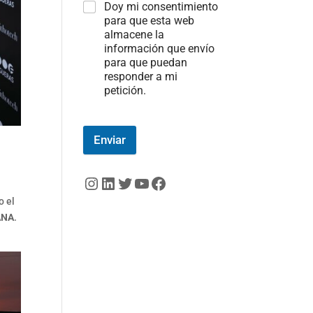
Doy mi consentimiento
para que esta web
almacene la
información que envío
para que puedan
responder a mi
petición.
Enviar
Instagram
LinkedIn
Twitter
YouTube
Facebook
o el
DANA
.