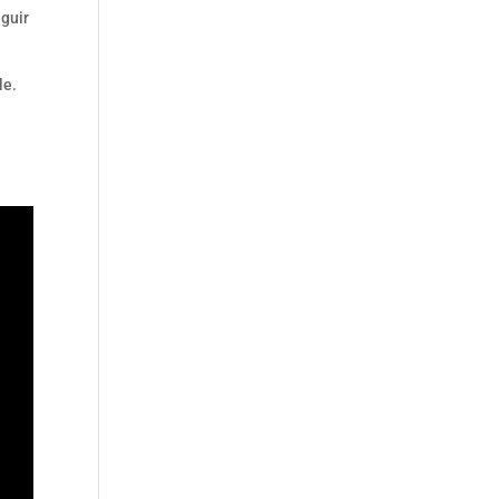
guir
le.