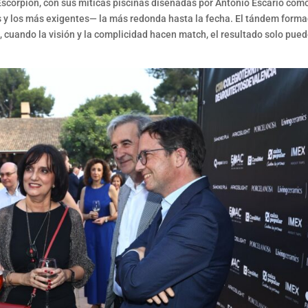
 Escorpión, con sus míticas piscinas diseñadas por Antonio Escario com
s y los más exigentes— la más redonda hasta la fecha. El tándem form
 cuando la visión y la complicidad hacen match, el resultado solo pue