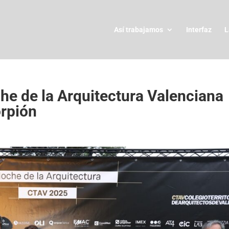
Así trabajamos
Interfaz
L
che de la Arquitectura Valenciana
orpión