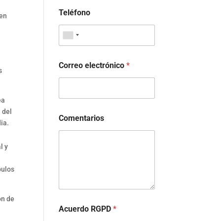
Teléfono
 en
Correo electrónico
*
s
ea
 del
Comentarios
ia.
l y
bulos
ón de
Acuerdo RGPD
*