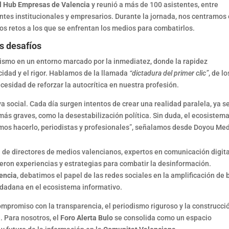
l Hub Empresas de Valencia
y reunió a más de 100 asistentes, entre
ntes institucionales y empresarios. Durante la jornada, nos centramos
los retos a los que se enfrentan los medios para combatirlos.
os desafíos
dismo en un entorno marcado por la inmediatez, donde la rapidez
acidad y el rigor. Hablamos de la llamada
“dictadura del primer clic”
, de lo
ecesidad de reforzar la autocrítica en nuestra profesión.
va social. Cada día surgen intentos de crear una realidad paralela, ya s
ás graves, como la desestabilización política. Sin duda, el ecosistema
os hacerlo, periodistas y profesionales”, señalamos desde Doyou Med
n de directores de medios valencianos, expertos en comunicación digita
eron experiencias y estrategias para combatir la desinformación.
encia
, debatimos el papel de las redes sociales en la amplificación de 
udadana en el ecosistema informativo.
mpromiso con la transparencia, el periodismo riguroso y la construcci
. Para nosotros, el
Foro Alerta Bulo
se consolida como un espacio