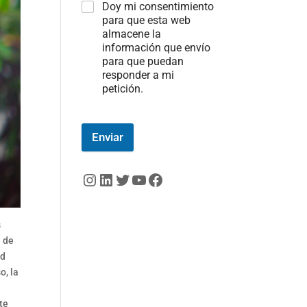
Doy mi consentimiento
para que esta web
almacene la
información que envío
para que puedan
responder a mi
petición.
Enviar
Instagram
LinkedIn
Twitter
YouTube
Facebook
s
l de
ad
o, la
te