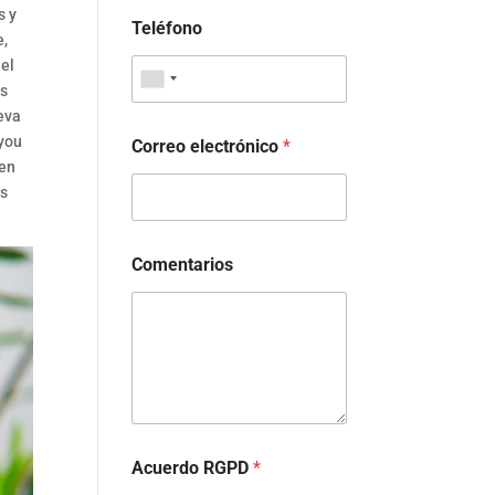
s y
Teléfono
e,
uel
es
eva
oyou
Correo electrónico
*
 en
os
Comentarios
Acuerdo RGPD
*