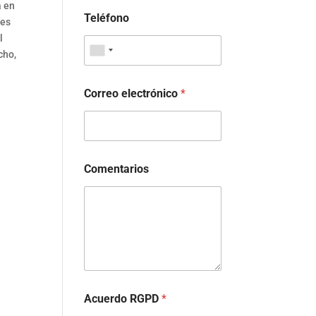
a en
Teléfono
les
l
cho,
Correo electrónico
*
Comentarios
Acuerdo RGPD
*